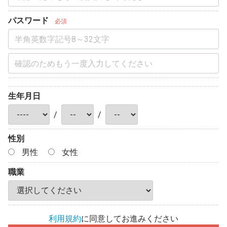
パスワード
必須
生年月日
/
/
性別
男性
女性
職業
利用規約
に同意してお進みください